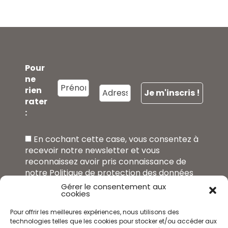
Pour
ne
rien
rater
:
En cochant cette case, vous consentez à
recevoir notre newsletter et vous
reconnaissez avoir pris connaissance de
notre Politique de protection des données
personnelles accessibles ici (
Politique de
Gérer le consentement aux
cookies
confidentialité
). Vous êtes informé du fait
que vous disposez du droit de vous
Pour offrir les meilleures expériences, nous utilisons des
désinscrire à tout moment de la présente
technologies telles que les cookies pour stocker et/ou accéder aux