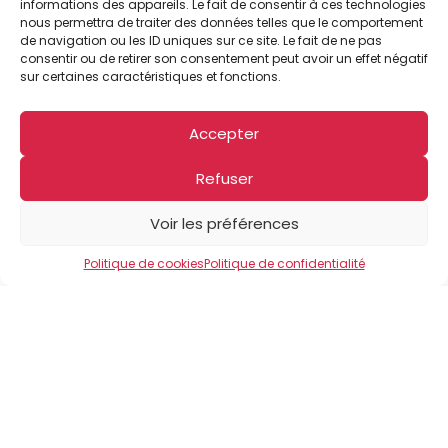
newsletter grâce au lien de désinscription
informations des appareils. Le fait de consentir à ces technologies
présent dans chaque newsletter que vous
nous permettra de traiter des données telles que le comportement
de navigation ou les ID uniques sur ce site. Le fait de ne pas
recevez.
consentir ou de retirer son consentement peut avoir un effet négatif
sur certaines caractéristiques et fonctions.

Accepter
Refuser
Voir les préférences
Politique de cookies
Politique de confidentialité
HORAIRES
Horaires d’ouverture de la Mairie
Lundi : 14h à 18h
Mardi : 8h30 à 12h – 15h à 18h
Mercredi : 8h30 à 12h – 14h à 18h