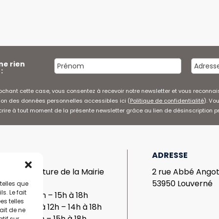
ne rien
:
chant cette case, vous consentez à recevoir notre newsletter et vous reconnai
ion des données personnelles accessibles ici (
Politique de confidentialité
). Vo
rire à tout moment de la présente newsletter grâce au lien de désinscription 
IRES
ADRESSE
res d’ouverture de la Mairie
2 rue Abbé Ango
: 14h à 18h
53950 Louverné
telles que
. Le fait
 : 8h30 à 12h – 15h à 18h
s telles
edi : 8h30 à 12h – 14h à 18h
ait de ne
 : 8h30 à 12h – 15h à 18h
tif sur