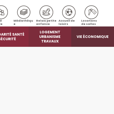
il
Médiathèqu
Relais petite
Accueil de
Locations
le
e
enfance
loisirs
de salles
LOGEMENT
DARITÉ SANTÉ
URBANISME
VIE ÉCONOMIQUE
SÉCURITÉ
TRAVAUX