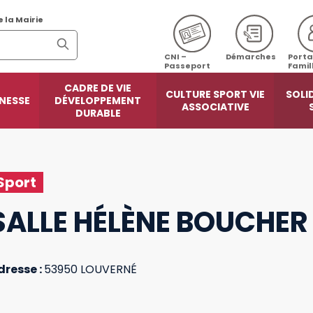
e la Mairie
CNI –
Démarches
Porta
Passeport
Famil
CADRE DE VIE
CULTURE SPORT VIE
SOLI
NESSE
DÉVELOPPEMENT
ASSOCIATIVE
DURABLE
Sport
SALLE HÉLÈNE BOUCHER
dresse :
53950 LOUVERNÉ