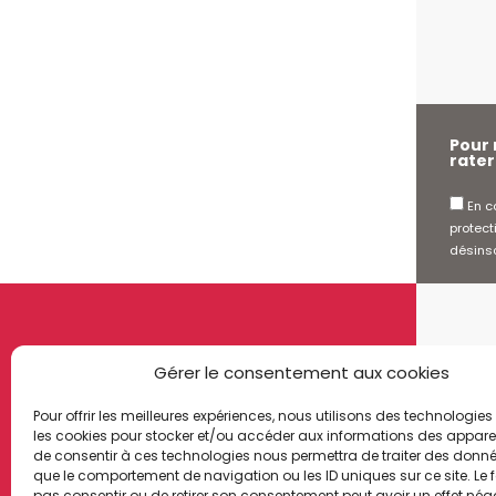
Pour 
rater 
En co
protect
désinsc
HORA
Gérer le consentement aux cookies
Horai
Lundi 
Pour offrir les meilleures expériences, nous utilisons des technologies 
les cookies pour stocker et/ou accéder aux informations des appareils
Mardi
de consentir à ces technologies nous permettra de traiter des donnée
Mercr
que le comportement de navigation ou les ID uniques sur ce site. Le f
Jeudi
pas consentir ou de retirer son consentement peut avoir un effet néga